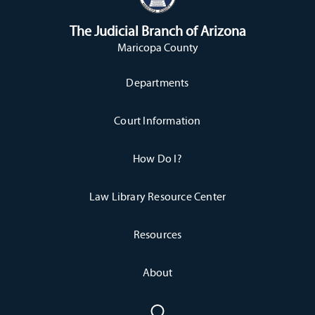
Auto Servicio.
Para ver la Declaración de Limitación de Responsabilidad de
The Judicial Branch of Arizona
haga clic aquí
parte del Centro de Autoservicio,
.
Maricopa County
Para más información sobre consultas a Abogados y
Departments
haga clic aquí
Mediadores,
.
Court Information
Haga clic abajo en la categoría deseada para conseguir los formularios
How Do I?
e instrucciones descargables:
Law Library Resource Center
Resources
Adobe® Reader®
About