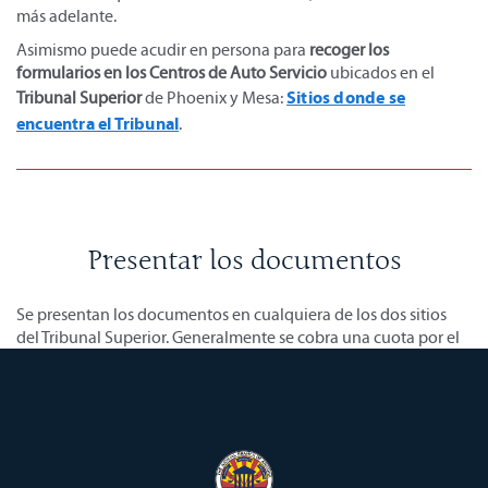
más adelante.
Asimismo puede acudir en persona para
recoger los
formularios en los Centros de Auto Servicio
ubicados en el
Sitios donde se
Tribunal Superior
de Phoenix y Mesa:
encuentra el Tribunal
.
Presentar los documentos
Se presentan los documentos en cualquiera de los dos sitios
del Tribunal Superior. Generalmente se cobra una cuota por el
proceso pero si usted reúne ciertos requisitos, esta cuota se
Haga clic aquí para más información
puede aplazar o anular.
sobre la presentación de documentos.
Haga clic aquí, para ver una lista de lugares y horarios
de
los dos sitios del Tribunal Superior y sus respectivos Centros de